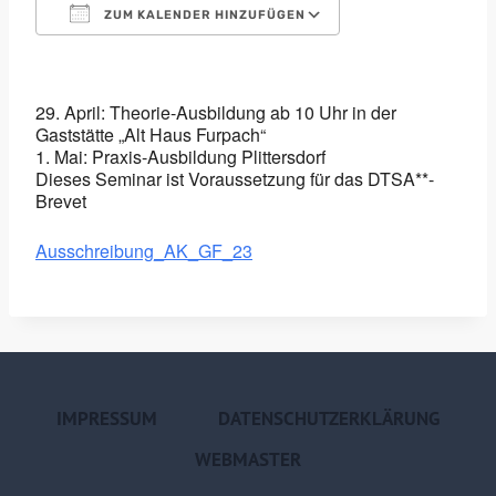
ZUM KALENDER HINZUFÜGEN
ICS herunterladen
Google Kalender
iCalendar
Office 365
Outlook Live
29. April: Theorie-Ausbildung ab 10 Uhr in der
Gaststätte „Alt Haus Furpach“
1. Mai: Praxis-Ausbildung Plittersdorf
Dieses Seminar ist Voraussetzung für das DTSA**-
Brevet
Ausschreibung_AK_GF_23
IMPRESSUM
DATENSCHUTZERKLÄRUNG
WEBMASTER