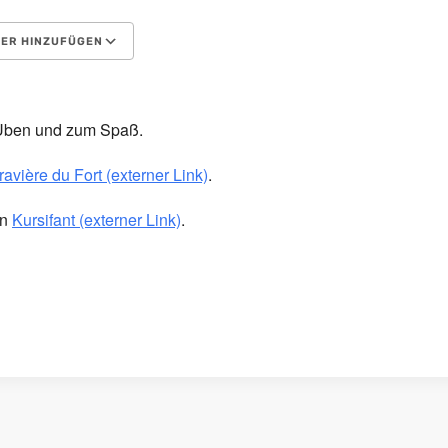
ER HINZUFÜGEN
aden
Kalender
Calendar
Office 365
Outlook Live
Üben und zum Spaß.
avière du Fort (externer Link)
.
en
Kursifant (externer Link)
.