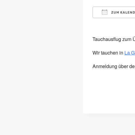
ZUM KALEND
ICS herunterl
Google 
i
Tauchausflug zum 
Wir tauchen in
La Gr
Anmeldung über d