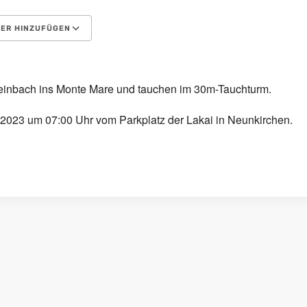
ER HINZUFÜGEN
aden
Kalender
Calendar
Office 365
Outlook Live
einbach ins Monte Mare und tauchen im 30m-Tauchturm.
 2023 um 07:00 Uhr vom Parkplatz der Lakai in Neunkirchen.