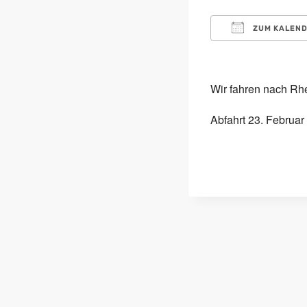
ZUM KALEND
ICS herunterl
Google 
i
Wir fahren nach Rh
Abfahrt 23. Februar