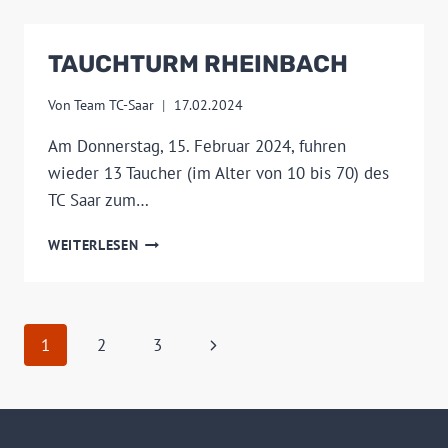
WIRD
70!
TAUCHTURM RHEINBACH
Von
Team TC-Saar
17.02.2024
Am Donnerstag, 15. Februar 2024, fuhren
wieder 13 Taucher (im Alter von 10 bis 70) des
TC Saar zum…
TAUCHTURM
WEITERLESEN
RHEINBACH
SEITENNAVIGATION
Nächste
1
2
3
Seite