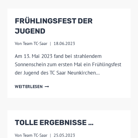
11.
JUNI
2023
FRÜHLINGSFEST DER
…
JUGEND
Von
Team TC-Saar
18.06.2023
Am 13. Mai 2023 fand bei strahlendem
Sonnenschein zum ersten Mal ein Frühlingsfest
der Jugend des TC Saar Neunkirchen…
FRÜHLINGSFEST
WEITERLESEN
DER
JUGEND
TOLLE ERGEBNISSE …
Von
Team TC-Saar
25.05.2023